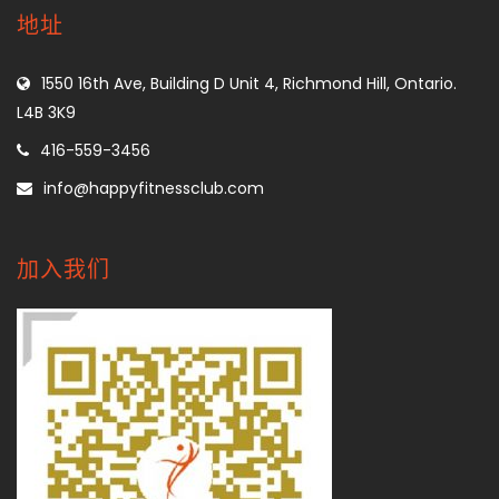
地址
1550 16th Ave, Building D Unit 4, Richmond Hill, Ontario.
L4B 3K9
416-559-3456
info@happyfitnessclub.com
加入我们