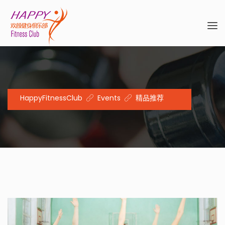
HappyFitnessClub
Events
精品推荐