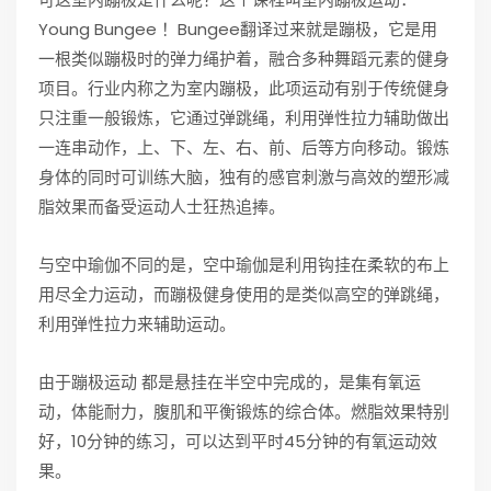
Young Bungee ！Bungee翻译过来就是蹦极，它是用
一根类似蹦极时的弹力绳护着，融合多种舞蹈元素的健身
项目。行业内称之为室内蹦极，此项运动有别于传统健身
只注重一般锻炼，它通过弹跳绳，利用弹性拉力辅助做出
一连串动作，上、下、左、右、前、后等方向移动。锻炼
身体的同时可训练大脑，独有的感官刺激与高效的塑形减
脂效果而备受运动人士狂热追捧。
与空中瑜伽不同的是，空中瑜伽是利用钩挂在柔软的布上
用尽全力运动，而蹦极健身使用的是类似高空的弹跳绳，
利用弹性拉力来辅助运动。
由于蹦极运动 都是悬挂在半空中完成的，是集有氧运
动，体能耐力，腹肌和平衡锻炼的综合体。燃脂效果特别
好，10分钟的练习，可以达到平时45分钟的有氧运动效
果。