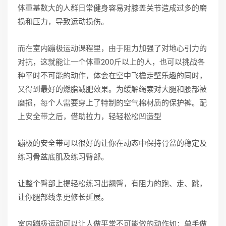
体重基数大的人群日常健身容易对膝盖关节造成过多的磨
损和压力，导致运动损伤。
而在室内蹦极运动课程里，由于阻力加强了对地心引力的
对抗，这就能让一个体重200斤以上的人，也可以挑战各
种平时不可能的动作，体会在空中飞檐走壁乐趣的同时，
又得到最好的燃脂减肥效果。为缓解绳索对大腿和腰部被
磨损，每个人需要穿上了特制的空气棉材质的保护裤。配
上安全带之后，借助拉力，轻轻松松凹造型
蹦极的安全带可以很好的让你在动态中保持骨盆的稳定及
练习骨盆底肌及练习臀部。
让整个臀部上提轻松练习出翘臀，有阻力的跑、走、跳，
让你腿部线条更修长延展。
室内蹦极运动可以让人做平常不可能做的动作如：单手做