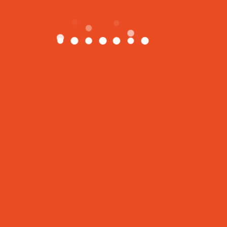
近期文章
时尚新运动-Young Bungee
欢颜健身第一期28天减脂营开启
塑形小腰精，做紧致女人
欢颜图库