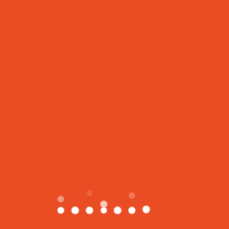
Search
for:
近期文章
时尚新运动-Young Bungee
欢颜健身第一期28天减脂营开启
塑形小腰精，做紧致女人