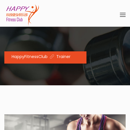
HappyFitnessClub
Trainer