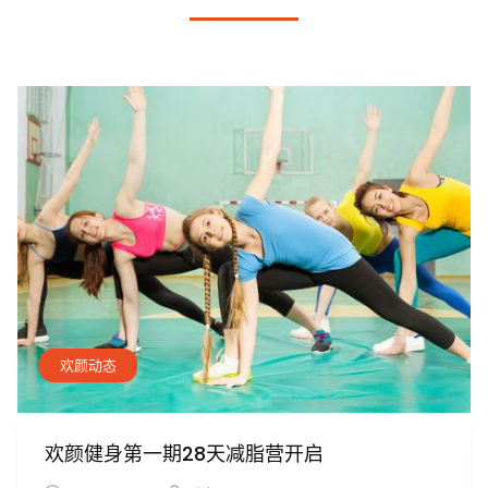
欢颜动态
欢颜健身第一期28天减脂营开启