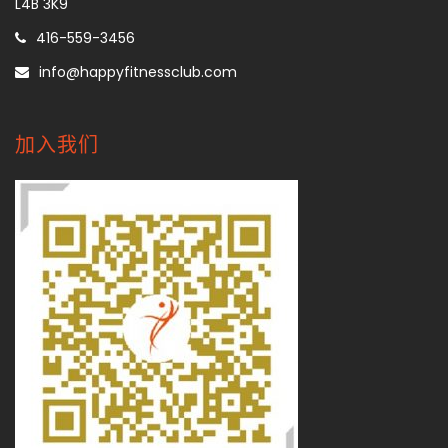
L4B 3K9
416-559-3456
info@happyfitnessclub.com
加入我们