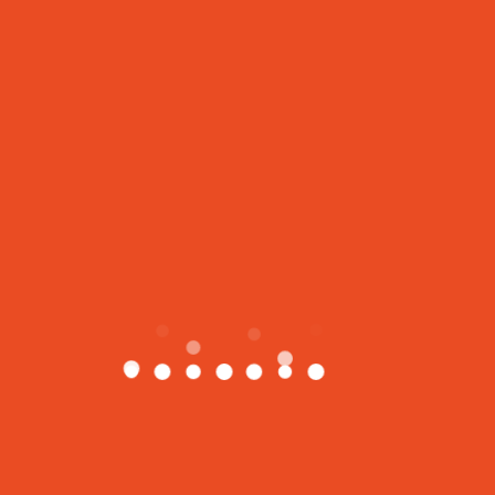
Search Class
Search
for:
Recent Classes
Muscle Toning
时尚流行舞
中国舞高级
塑形小腰精中级
燃脂小腰精