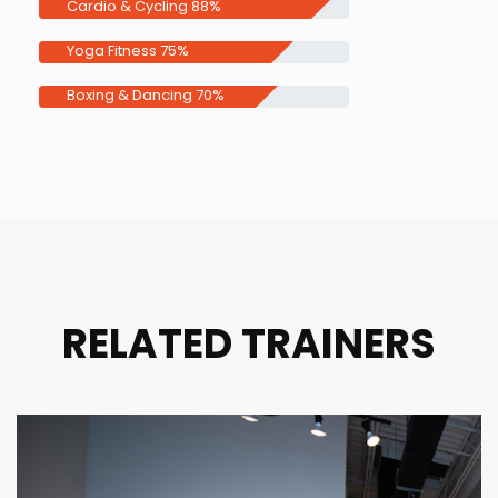
Cardio & Cycling
88%
Yoga Fitness
75%
Boxing & Dancing
70%
RELATED TRAINERS