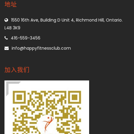
地址
1550 16th Ave, Building D Unit 4, Richmond Hill, Ontario.
L4B 3K9
416-559-3456
info@happyfitnessclub.com
加入我们