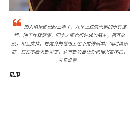
加入俱乐部已经三年了，几乎上过俱乐部的所有课
我投
程，除了收获健康，同学之间也很快成为朋友，相互鼓
的
同时
励，相互支持，在健身的道路上也不觉得孤单；同时俱乐
放
的服
部一直在不断求新求变，总有新项目让你觉得兴奋不已，
们
APP
五星推荐。
第
有兴
瓜瓜
乐
这些
身
等小
Ma