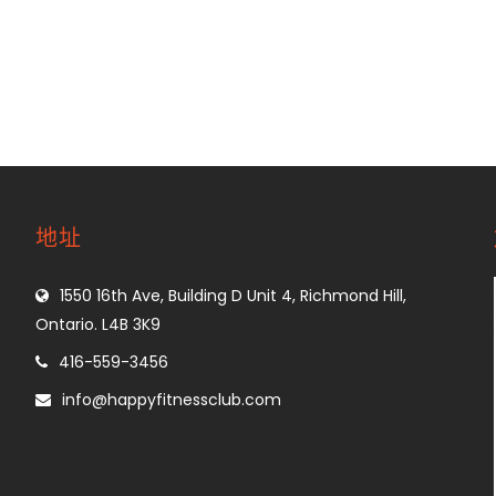
地址
1550 16th Ave, Building D Unit 4, Richmond Hill,
Ontario. L4B 3K9
416-559-3456
info@happyfitnessclub.com