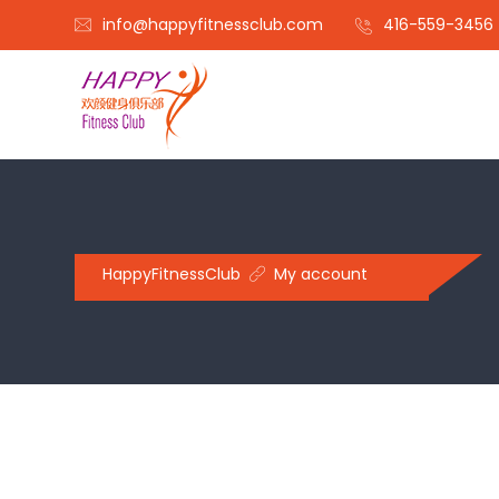
info@happyfitnessclub.com
416-559-3456
HappyFitnessClub
My account