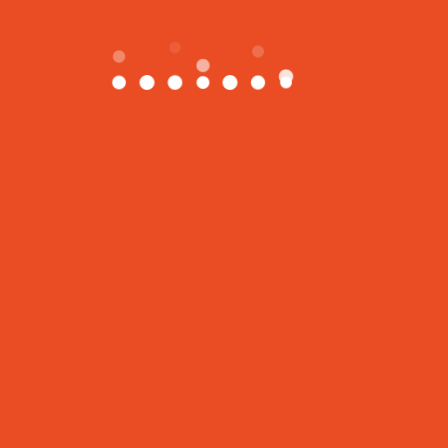
欢颜健身，十年专业品牌，专注于女性健康管理和审美指引，把
你的身材交给我们，你要做的就是开始和坚持
地址
1550 16th Ave, Building D Unit 4, Richmond Hill, Ontario.
L4B 3K9
416-559-3456
info@happyfitnessclub.com
加入我们