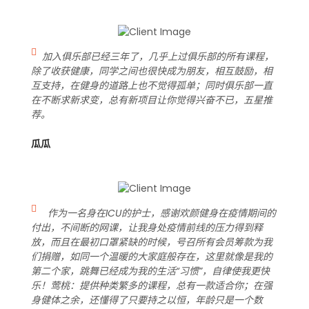
加入俱乐部已经三年了，几乎上过俱乐部的所有课程，
除了收获健康，同学之间也很快成为朋友，相互鼓励，相
互支持，在健身的道路上也不觉得孤单；同时俱乐部一直
在不断求新求变，总有新项目让你觉得兴奋不已，五星推
荐。
瓜瓜
作为一名身在ICU的护士，感谢欢颜健身在疫情期间的
付出，不间断的网课，让我身处疫情前线的压力得到释
放，而且在最初口罩紧缺的时候，号召所有会员筹款为我
们捐赠，如同一个温暖的大家庭般存在，这里就像是我的
第二个家，跳舞已经成为我的生活“习惯”，自律使我更快
乐！莺桃：提供种类繁多的课程，总有一款适合你；在强
身健体之余，还懂得了只要持之以恒，年龄只是一个数