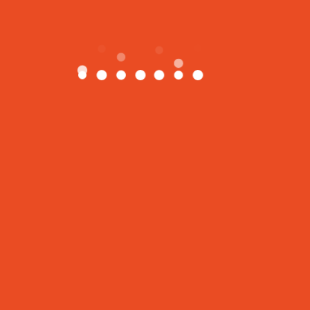
欢颜健身，十年专业品牌，专注于女性健康管理和审美指引，把
你的身材交给我们，你要做的就是开始和坚持
地址
1550 16th Ave, Building D Unit 4, Richmond Hill, Ontario.
L4B 3K9
416-559-3456
info@happyfitnessclub.com